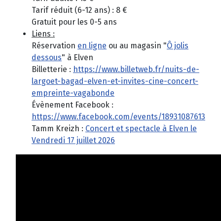
Tarif réduit (6-12 ans) : 8 €
Gratuit pour les 0-5 ans
Liens :
Réservation
en ligne
ou au magasin "
Ô jolis
dessous
" à Elven
Billetterie :
https://www.billetweb.fr/nuits-de-
largoet-bagad-elven-et-invites-cine-concert-
empreinte-vagabonde
Évènement Facebook :
https://www.facebook.com/events/18931087613733
Tamm Kreizh :
Concert et spectacle à Elven le
Vendredi 17 juillet 2026