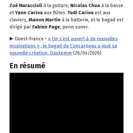
Zoé Muraccioli
à la guitare,
Nicolas Chua
à la basse
et
Yann Cariou
aux flûtes.
Tudi Cariou
est aux
claviers,
Manon Martin
à la batterie, et le bagad est
dirigé par
Fabien Page
, penn soner.
▶️ Ouest-France •
« On s’est ouvert à de nouvelles
inspirations » : le bagad de Concarneau a joué sa
nouvelle création, Daskemm
(26/04/2026)
En résumé