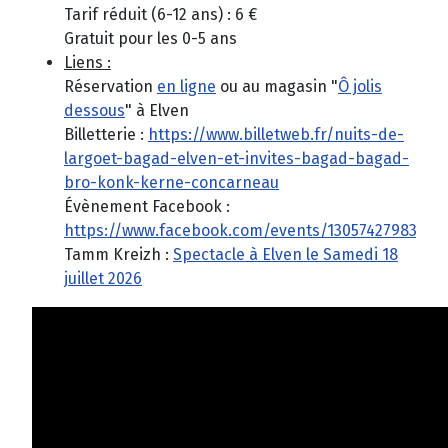
Tarif réduit (6-12 ans) : 6 €
Gratuit pour les 0-5 ans
Liens :
Réservation
en ligne
ou au magasin "
Ô jolis
dessous
" à Elven
Billetterie :
https://www.billetweb.fr/nuits-de-
largoet-bagad-elven-et-invites-bagad-bagad-
bro-konk-kerne-concarneau
Évènement Facebook :
https://www.facebook.com/events/13057427983269
Tamm Kreizh :
Spectacle à Elven le Samedi 18
juillet 2026