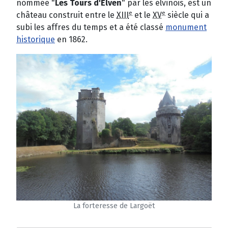
nommée "
Les Tours d'Elven
" par les elvinois, est un
e
e
château construit entre le
XIII
et le
XV
siècle qui a
subi les affres du temps et a été classé
monument
historique
en 1862.
La forteresse de Largoët