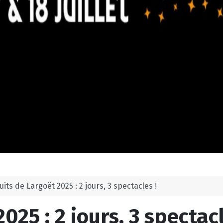
its de Largoët 2025 : 2 jours, 3 spectacles !
025 : 2 jours, 3 spectacl