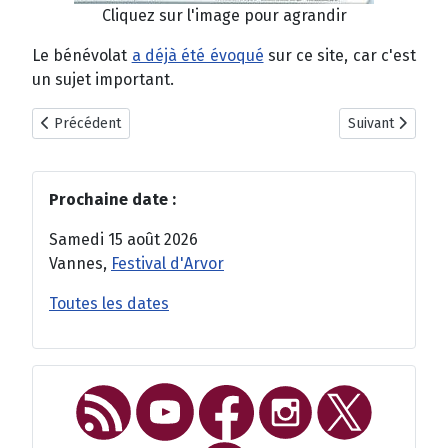
Cliquez sur l'image pour agrandir
Le bénévolat
a déjà été évoqué
sur ce site, car c'est
un sujet important.
Article précédent : Un sonneur mexicain avec le Bagad Elven
Article suivant 
Précédent
Suivant
Prochaine date :
Samedi 15 août 2026
Vannes,
Festival d'Arvor
Toutes les dates