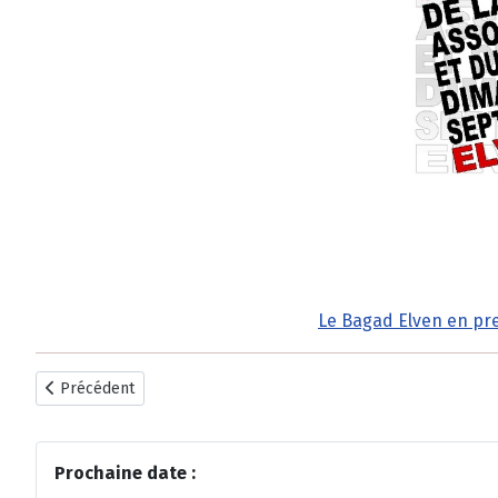
Le Bagad Elven en pre
Article précédent : A vos agendas : 35+1
Précédent
Prochaine date :