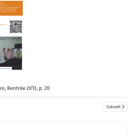
en, Rentrée 2013, p. 20
Article suivant 
Suivant