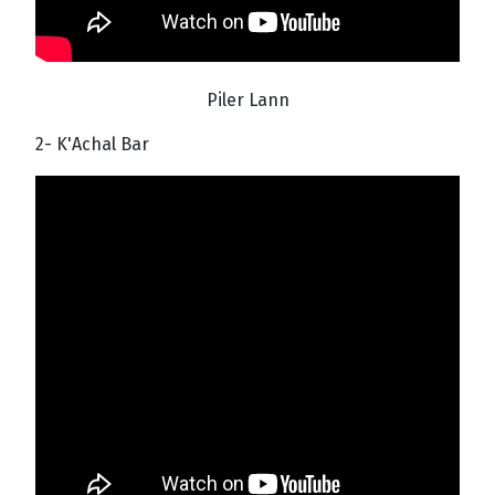
Piler Lann
2- K'Achal Bar