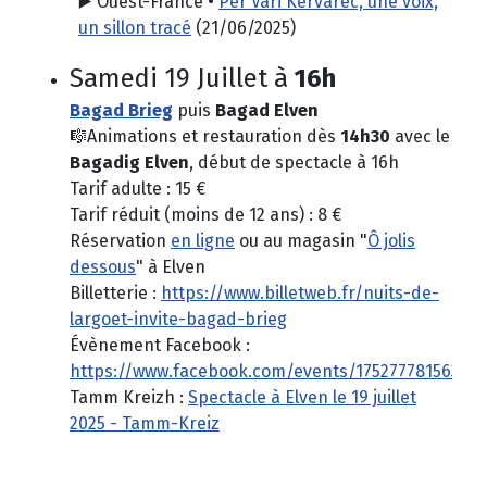
▶️ Ouest-France •
Pêr Vari Kervarec, une voix,
un sillon tracé
(
21/06/2025)
Samedi 19 Juillet à
16h
Bagad Brieg
puis
Bagad Elven
🎼Animations et restauration dès
14h30
avec le
Bagadig Elven
, début de spectacle à 16h
Tarif adulte : 15 €
Tarif réduit (moins de 12 ans) : 8 €
Réservation
en ligne
ou au magasin "
Ô jolis
dessous
" à Elven
Billetterie :
https://www.billetweb.fr/nuits-de-
largoet-invite-bagad-brieg
Évènement Facebook :
https://www.facebook.com/events/17527778156340
Tamm Kreizh :
Spectacle à Elven le 19 juillet
2025 - Tamm-Kreiz