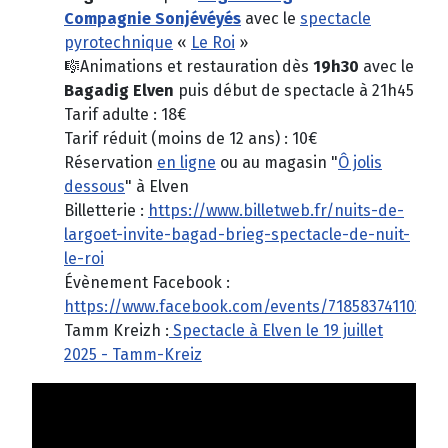
Compagnie Sonjévéyés
avec le
spectacle
pyrotechnique
«
Le Roi
»
🎼Animations et restauration dès
19h30
avec le
Bagadig Elven
puis début de spectacle à 21h45
Tarif adulte : 18€
Tarif réduit (moins de 12 ans) : 10€
Réservation
en ligne
ou au magasin "
Ô jolis
dessous
" à Elven
Billetterie :
https://www.billetweb.fr/nuits-de-
largoet-invite-bagad-brieg-spectacle-de-nuit-
le-roi
Évènement Facebook :
https://www.facebook.com/events/71858374110304
Tamm Kreizh :
Spectacle à Elven le 19 juillet
2025 - Tamm-Kreiz