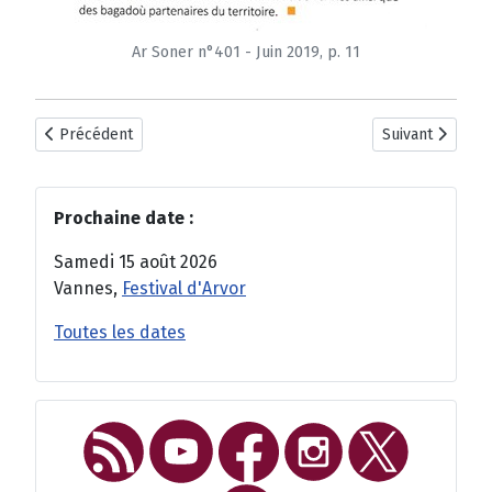
Ar Soner n°401 - Juin 2019, p. 11
Article précédent : Festival Interceltique de Lorient 2019
Article suivant 
Précédent
Suivant
Prochaine date :
Samedi 15 août 2026
Vannes,
Festival d'Arvor
Toutes les dates