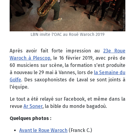
LBN invite l'OAC au Roué Waroch 2019
Après avoir fait forte impression au
23e Roue
Waroch à Plescop
, le 16 février 2019, avec près de
60 musiciens sur scène, la formation s'est produite
à nouveau le 29 mai à Vannes, lors de
la Semaine du
Golfe
. Des saxophonistes de Laval se sont joints à
l'équipe.
Le tout a été relayé sur Facebook, et même dans la
revue
Ar Soner
, la bible du monde bagadoù.
Quelques photos :
Avant le Roue Waroch
(Franck C.)