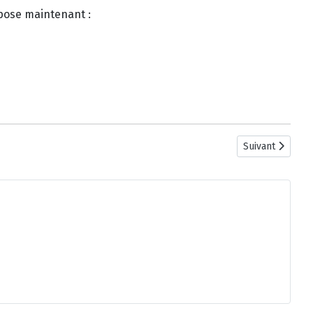
spose maintenant :
Article suivant
Suivant