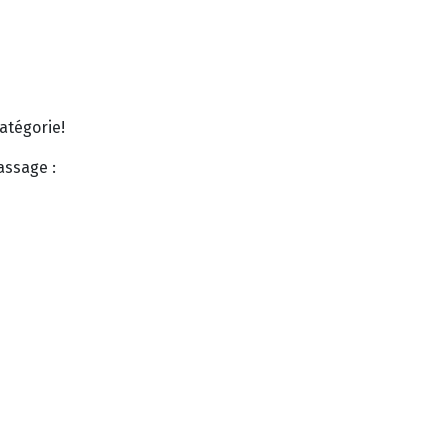
atégorie!
assage :