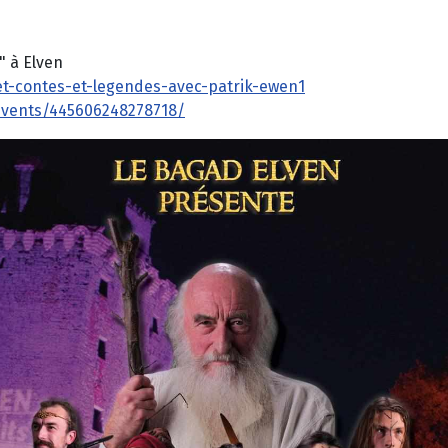
" à Elven
oet-contes-et-legendes-avec-patrik-ewen1
events/445606248278718/